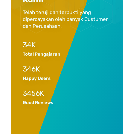
Telah teruji dan terbukti yang
dipercayakan oleh banyak Custumer
dan Perusahaan.
34
K
Total Pengajaran
346
K
Happy Users
3456
K
Good Reviews